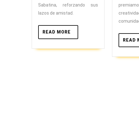
Sabatina, reforzando sus
premiam
lazos de amistad.
creativ
comunida
READ
READ MORE
MORE
READ 