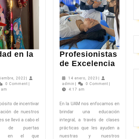
dad en la
Profesionistas
Navidad
Profe
de Excelencia
en
de
10
14
ciembre, 2022
|
14 enero, 2023
|
la
Excel
min
diciembre,
admin
enero,
0 Comment
|
admin
|
0 Comment
|
UAM
2022
2023
7 am
4:17 am
pósito de incentivar
En la UAM nos enfocamos en
ipación de nuestros
brindar una educación
s se llevó a cabo el
integral, a través de clases
so de puertas
prácticas que les ayuden a
ñas en el que
nuestras y nuestros