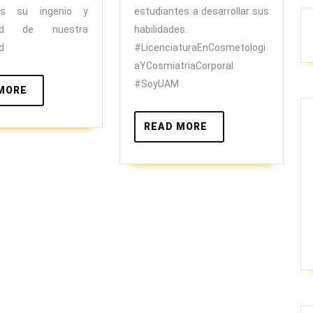
os su ingenio y
estudiantes a desarrollar sus
idad de nuestra
habilidades.
d
#LicenciaturaEnCosmetologi
aYCosmiatriaCorporal
#SoyUAM
READ
MORE
MORE
READ
READ MORE
MORE