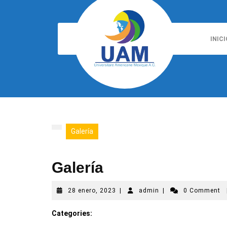
Skip
to
content
INICI
Galería
Galería
28
admin
28 enero, 2023
|
admin
|
0 Comment
enero,
2023
Categories: