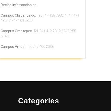
Recibe información en:
Campus Chilpancingo
. Tel. 747 139 7982 / 747 471
1894 / 747 109 5859
Campus Ometepec
. Tel. 741 412 2319 / 747 255
6148
Campus Virtual
. Tel. 747 499 2306
Categories