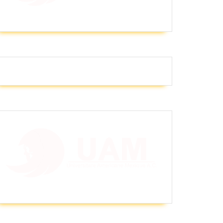
sionistas
encia