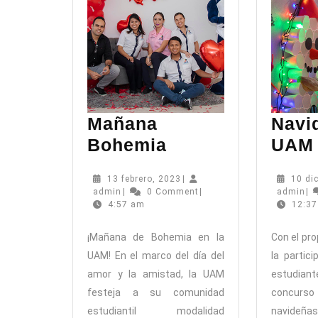
Mañana
Navi
Mañana
Bohemia
UAM
Bohemia
13
13 febrero, 2023
|
10 di
admin
febrero,
ad
admin
|
0 Comment
|
admin
|
2023
4:57 am
12:3
¡Mañana de Bohemia en la
Con el pro
UAM! En el marco del día del
la partic
amor y la amistad, la UAM
estudiante
festeja a su comunidad
concur
estudiantil modalidad
navide