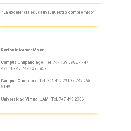
"La excelencia educativa, nuestro compromiso"
Recibe información en:
Campus Chilpancingo
. Tel. 747 139 7982 / 747
471 1894 / 747 109 5859
Campus Ometepec
. Tel. 741 412 2319 / 747 255
6148
Universidad Virtual
UAM
. Tel. 747 499 2306