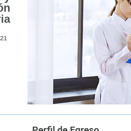
ón
ia
21
Perfil de Egreso