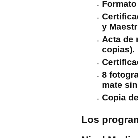
Formato 
Certific
y Maestrí
Acta de 
copias).
Certific
8 fotogr
mate sin
Copia del
Los program