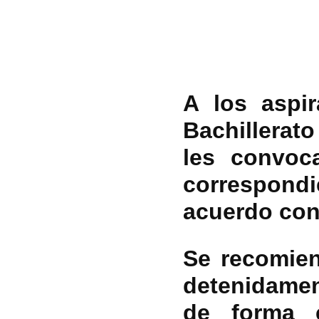
A los aspir
Bachillerat
les convoc
correspond
acuerdo con 
Se recomien
detenidamen
de forma c