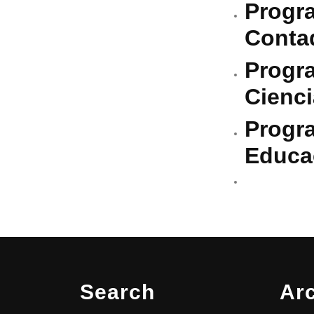
Progra
Contad
Progra
Cienci
Progra
Educac
Search
Ar