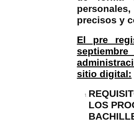
personales
precisos y c
El pre reg
septiembr
administrac
sitio digital:
REQUISIT
LOS PRO
BACHILL