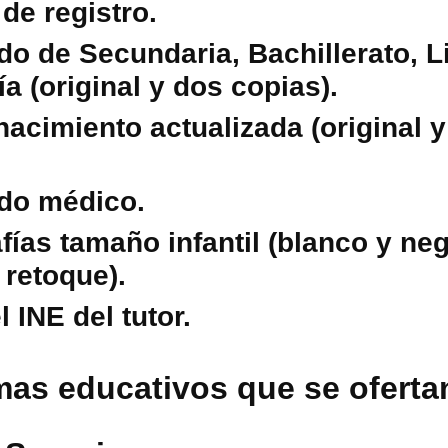
de registro.
ado de Secundaria, Bachillerato, L
a (original y dos copias).
nacimiento actualizada (original 
ado médico.
afías tamaño infantil (blanco y ne
 retoque).
 INE del tutor.
as educativos que se oferta