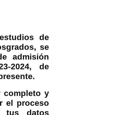
 estudios de
osgrados, se
de admisión
23-2024, de
presente.
r completo y
r el proceso
r tus datos