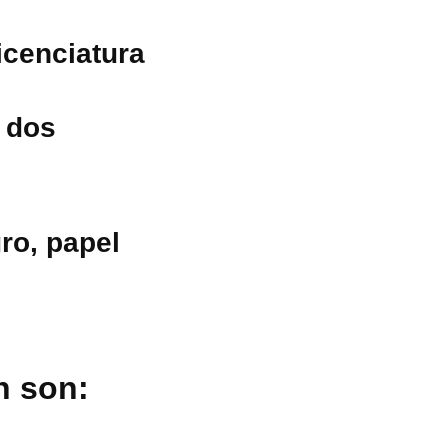
icenciatura
y dos
gro, papel
n son: