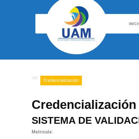
Skip
to
content
INICI
Credencialización
Credencialización
SISTEMA DE VALIDAC
Matricula: