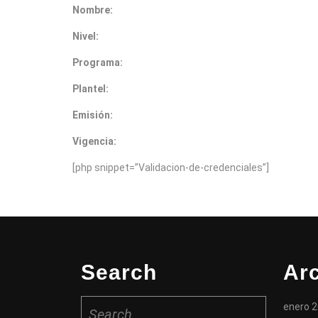
Nombre:
Nivel:
Programa:
Plantel:
Emisión:
Vigencia:
[php snippet=”Validacion-de-credenciales”]
Search
Ar
Search
enero 
for: